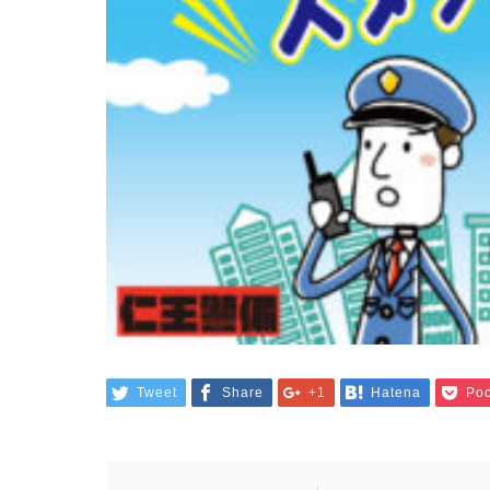
Tweet
Share
+1
Hatena
Poc